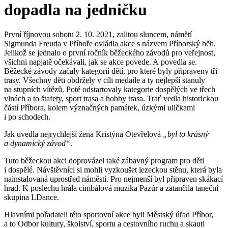
dopadla na jedničku
První říjnovou sobotu 2. 10. 2021, zalitou sluncem, námětí
Sigmunda Freuda v Příboře ovládla akce s názvem Příborský běh.
Jelikož se jednalo o první ročník běžeckého závodů pro veřejnost,
všichni napjatě očekávali, jak se akce povede. A povedla se.
Běžecké závody začaly kategorií dětí, pro které byly připraveny tři
trasy. Všechny děti obdržely v cíli medaile a ty nejlepší stanuly
na stupních vítězů. Poté odstartovaly kategorie dospělých ve třech
vlnách a to štafety, sport trasa a hobby trasa. Trať vedla historickou
částí Příbora, kolem význačných památek, úzkými uličkami
i po schodech.
Jak uvedla nejrychlejší žena Kristýna Otevřelová
„byl to krásný
a dynamický závod“
.
Tuto běžeckou akci doprovázel také zábavný program pro děti
i dospělé. Návštěvníci si mohli vyzkoušet lezeckou stěnu, která byla
nainstalovaná uprostřed náměstí. Pro nejmenší byl připraven skákací
hrad. K poslechu hrála cimbálová muzika Pazúr a zatančila taneční
skupina LDance.
Hlavními pořadateli této sportovní akce byli Městský úřad Příbor,
a to Odbor kultury, školství, sportu a cestovního ruchu a skauti