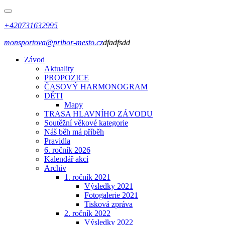
+420731632995
monsportova@pribor-mesto.cz
dfadfsdd
Závod
Aktuality
PROPOZICE
ČASOVÝ HARMONOGRAM
DĚTI
Mapy
TRASA HLAVNÍHO ZÁVODU
Soutěžní věkové kategorie
Náš běh má příběh
Pravidla
6. ročník 2026
Kalendář akcí
Archiv
1. ročník 2021
Výsledky 2021
Fotogalerie 2021
Tisková zpráva
2. ročník 2022
Výsledky 2022