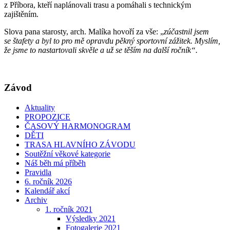
z Příbora, kteří naplánovali trasu a pomáhali s technickým
zajištěním.
Slova pana starosty, arch. Malíka hovoří za vše: „
zúčastnil jsem
se štafety a byl to pro mě opravdu pěkný sportovní zážitek. Myslím,
že jsme to nastartovali skvěle a už se těším na další ročník“.
Závod
Aktuality
PROPOZICE
ČASOVÝ HARMONOGRAM
DĚTI
TRASA HLAVNÍHO ZÁVODU
Soutěžní věkové kategorie
Náš běh má příběh
Pravidla
6. ročník 2026
Kalendář akcí
Archiv
1. ročník 2021
Výsledky 2021
Fotogalerie 2021