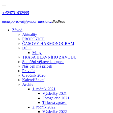
+420731632995
monsportova@pribor-mesto.cz
dfadfsdd
Závod
Aktuality
PROPOZICE
ČASOVÝ HARMONOGRAM
DĚTI
Mapy
TRASA HLAVNÍHO ZÁVODU
Soutěžní věkové kategorie
Náš běh má příběh
Pravidla
6. ročník 2026
Kalendář akcí
Archiv
1. ročník 2021
Výsledky 2021
Fotogalerie 2021
Tisková zpráva
2. ročník 2022
Výsledky 2022