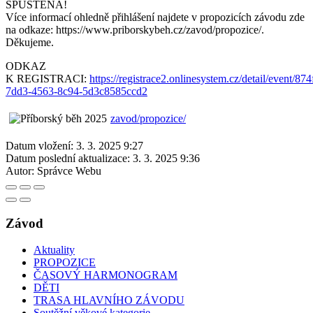
SPUŠTĚNA!
Více informací ohledně přihlášení najdete v propozicích závodu zde
na odkaze: https://www.priborskybeh.cz/zavod/propozice/.
Děkujeme.
ODKAZ
K REGISTRACI:
https://registrace2.onlinesystem.cz/detail/event/87
7dd3-4563-8c94-5d3c8585ccd2
zavod/propozice/
Datum vložení:
3. 3. 2025 9:27
Datum poslední aktualizace:
3. 3. 2025 9:36
Autor:
Správce Webu
Závod
Aktuality
PROPOZICE
ČASOVÝ HARMONOGRAM
DĚTI
TRASA HLAVNÍHO ZÁVODU
Soutěžní věkové kategorie