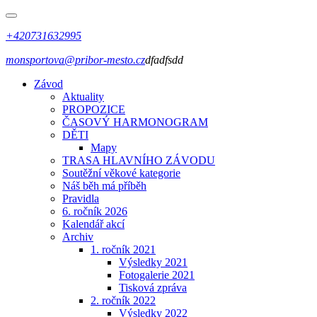
+420731632995
monsportova@pribor-mesto.cz
dfadfsdd
Závod
Aktuality
PROPOZICE
ČASOVÝ HARMONOGRAM
DĚTI
Mapy
TRASA HLAVNÍHO ZÁVODU
Soutěžní věkové kategorie
Náš běh má příběh
Pravidla
6. ročník 2026
Kalendář akcí
Archiv
1. ročník 2021
Výsledky 2021
Fotogalerie 2021
Tisková zpráva
2. ročník 2022
Výsledky 2022